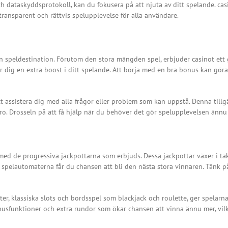
dataskyddsprotokoll, kan du fokusera på att njuta av ditt spelande. casino 
transparent och rättvis spelupplevelse för alla användare.
n speldestination. Förutom den stora mängden spel, erbjuder casinot ett 
dig en extra boost i ditt spelande. Att börja med en bra bonus kan göra s
tt assistera dig med alla frågor eller problem som kan uppstå. Denna till
sro. Drosseln på att få hjälp när du behöver det gör spelupplevelsen ännu
med de progressiva jackpottarna som erbjuds. Dessa jackpottar växer i takt
spelautomaterna får du chansen att bli den nästa stora vinnaren. Tänk på
ter, klassiska slots och bordsspel som blackjack och roulette, ger spelar
nusfunktioner och extra rundor som ökar chansen att vinna ännu mer, vi