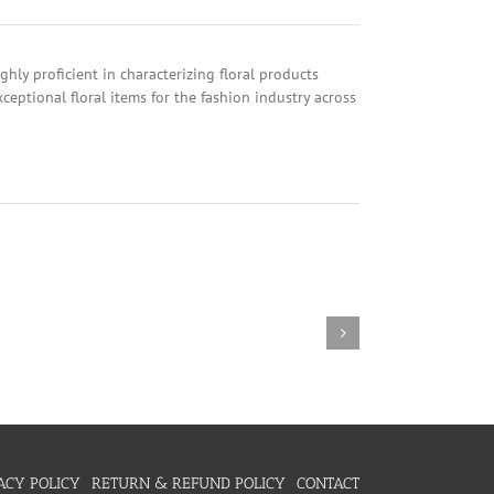
ghly proficient in characterizing floral products
ceptional floral items for the fashion industry across
Discover
the
thrill
of
winning
big
at
Unknown
casino
adventures
ACY POLICY
RETURN & REFUND POLICY
CONTACT