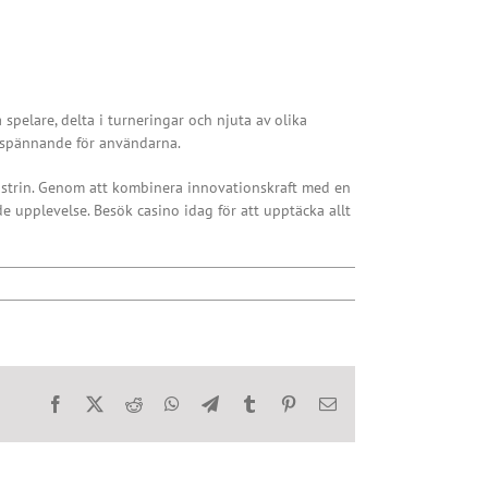
spelare, delta i turneringar och njuta av olika
 spännande för användarna.
ndustrin. Genom att kombinera innovationskraft med en
e upplevelse. Besök casino idag för att upptäcka allt
Facebook
X
Reddit
WhatsApp
Telegram
Tumblr
Pinterest
Email