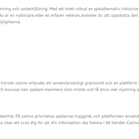
pänning och underhållning. Med ett brett utbud av spelalternativ, inklusi
m du är en nybörjare eller en erfaren veteran, kommer du att uppskatta de
jlighterna.
 hörnet. casino erbjuder ett användarvänligt gränssnitt och en plattform so
ch bonusar kan spelare maximera sina vinster och få ännu mer njutning av
säkerhet. På casino prioriteras spelarnas trygghet, och plattformen använ
a utan att oroa dig för att din information ska hamna i fel händer. Casinot