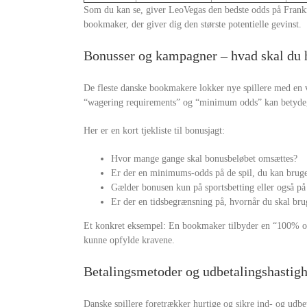
Som du kan se, giver LeoVegas den bedste odds på Frankr
bookmaker, der giver dig den største potentielle gevinst.
Bonusser og kampagner – hvad skal du 
De fleste danske bookmakere lokker nye spillere med en 
“wagering requirements” og “minimum odds” kan betyde,
Her er en kort tjekliste til bonusjagt:
Hvor mange gange skal bonusbeløbet omsættes?
Er der en minimums‑odds på de spil, du kan brug
Gælder bonusen kun på sportsbetting eller også på 
Er der en tidsbegrænsning på, hvornår du skal br
Et konkret eksempel: En bookmaker tilbyder en “100% op
kunne opfylde kravene.
Betalingsmetoder og udbetalingshastig
Danske spillere foretrækker hurtige og sikre ind- og udb