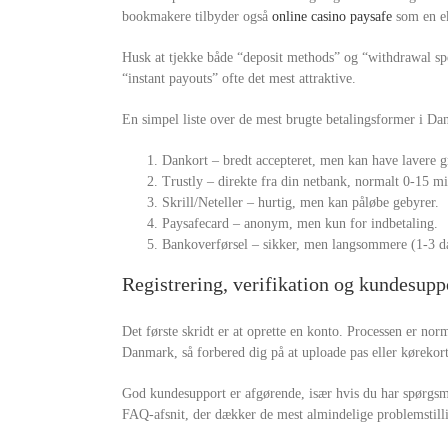
bookmakere tilbyder også
online casino paysafe
som en ek
Husk at tjekke både “deposit methods” og “withdrawal spe
“instant payouts” ofte det mest attraktive.
En simpel liste over de mest brugte betalingsformer i D
Dankort – bredt accepteret, men kan have lavere g
Trustly – direkte fra din netbank, normalt 0‑15 mi
Skrill/Neteller – hurtig, men kan påløbe gebyrer.
Paysafecard – anonym, men kun for indbetaling.
Bankoverførsel – sikker, men langsommere (1‑3 d
Registrering, verifikation og kundesupp
Det første skridt er at oprette en konto. Processen er no
Danmark, så forbered dig på at uploade pas eller kørekort
God kundesupport er afgørende, især hvis du har spørgsmå
FAQ‑afsnit, der dækker de mest almindelige problemstilli