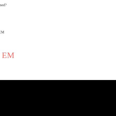
 med?
 EM
på EM